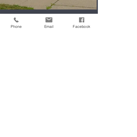
Phone
Email
Facebook
Descubrir y crecer
Comience su viaje en Grace
Baptist Church.
¿Qué te gustaría hacer a
continuación?
Descubrir